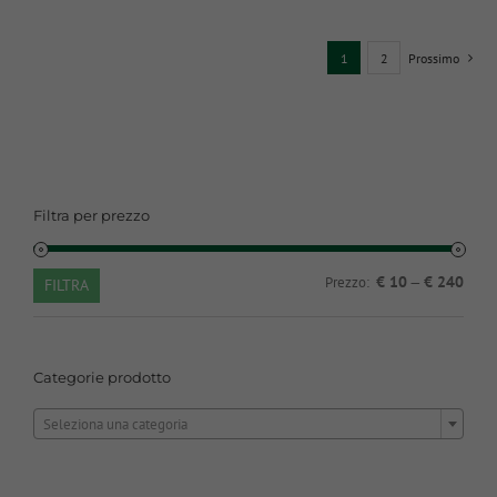
1
2
Prossimo
Filtra per prezzo
Prezz
Prezz
€ 10
€ 240
Prezzo:
—
FILTRA
Min
Max
Categorie prodotto

Seleziona una categoria