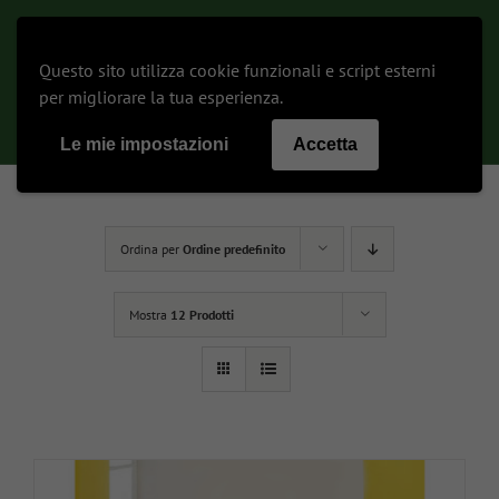
Salta
al
contenuto
Questo sito utilizza cookie funzionali e script esterni
Toggle
per migliorare la tua esperienza.
Navigat
Le mie impostazioni
Accetta
Arredo Esterno
Ordina per
Ordine predefinito
Biblioteca e Scaffali
Mostra
12 Prodotti
Camera da letto
Complementi d’arredo