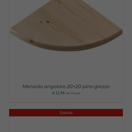
Mensola angolare 20×20 pino grezzo
€
12,99
iva inclusa
Esaurito