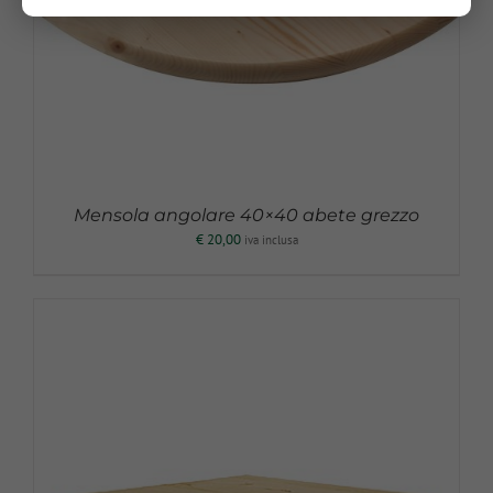
Mensola angolare 40×40 abete grezzo
€
20,00
iva inclusa