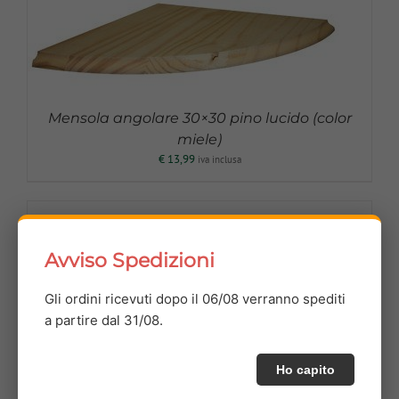
Mensola angolare 30×30 pino lucido (color
miele)
€
13,99
iva inclusa
Avviso Spedizioni
Gli ordini ricevuti dopo il 06/08 verranno spediti
a partire dal 31/08.
Ho capito