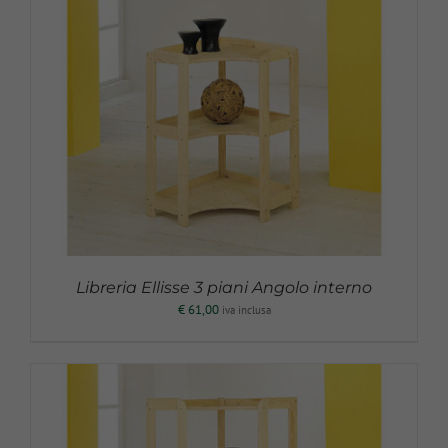
Contenitori e Cassetti
Cucina
Fai da Te
Sedute e cavalletti
Libreria Ellisse 3 piani Angolo interno
€
61,00
iva inclusa
Tavoli e consolle