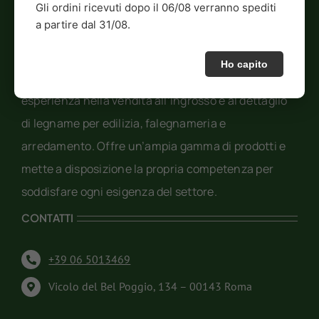
Gli ordini ricevuti dopo il 06/08 verranno spediti
a partire dal 31/08.
Ho capito
Eurolegno è un’azienda con oltre 60 anni di
esperienza nella vendita all’ingrosso e al dettaglio
di legname per edilizia, falegnameria e
arredamento. Offre un’ampia gamma di prodotti e
mette a disposizione la propria competenza per
soddisfare ogni esigenza del settore.
CONTATTI
+39 06 5013469
Vicolo del Bel Poggio, 134 – 00143 Roma