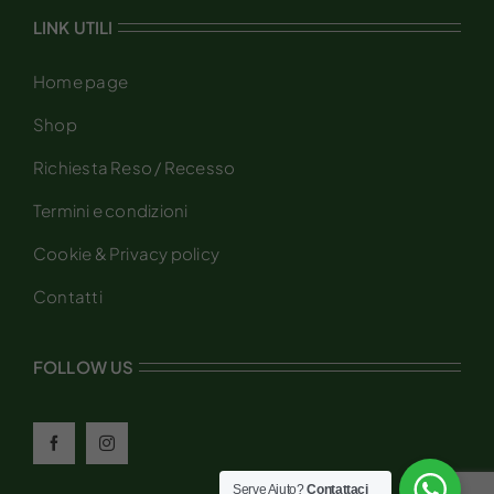
LINK UTILI
Home page
Shop
Richiesta Reso / Recesso
Termini e condizioni
Cookie & Privacy policy
Contatti
FOLLOW US
Serve Aiuto?
Contattaci