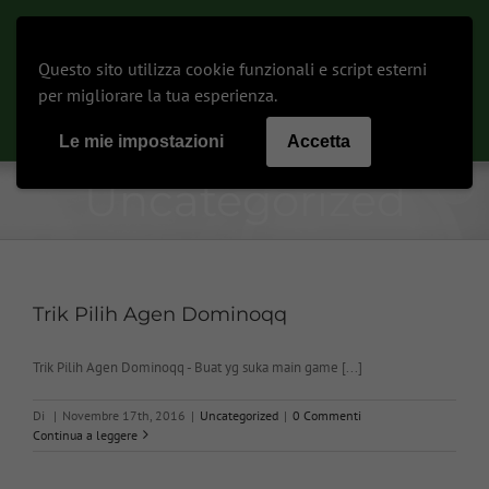
Salta
al
contenuto
Questo sito utilizza cookie funzionali e script esterni
Toggle
per migliorare la tua esperienza.
Navigat
Le mie impostazioni
Accetta
Arredo Esterno
Uncategorized
Biblioteca e Scaffali
Trik Pilih Agen Dominoqq
Camera da letto
Trik Pilih Agen Dominoqq - Buat yg suka main game [...]
Di
|
Novembre 17th, 2016
|
Uncategorized
|
0 Commenti
Complementi d’arredo
Continua a leggere