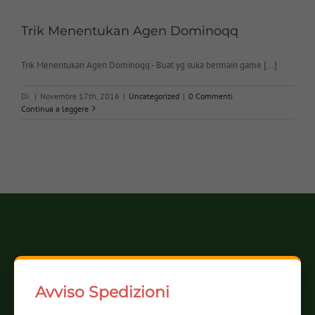
Contenitori e Cassetti
Trik Menentukan Agen Dominoqq
Trik Menentukan Agen Dominoqq - Buat yg suka bermain game [...]
Cucina
Di
|
Novembre 17th, 2016
|
Uncategorized
|
0 Commenti
Continua a leggere
Fai da Te
Sedute e cavalletti
Tavoli e consolle
Avviso Spedizioni