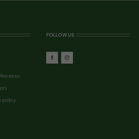
FOLLOW US
/ Recesso
ioni
 policy