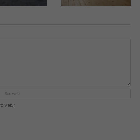
ito web.
*