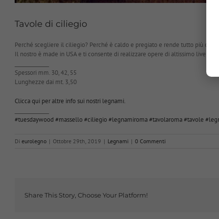
Tavole di ciliegio
Perché scegliere il ciliegio? Perché è caldo e pregiato e rende tutto più ospit
Il nostro è made in USA e ti consente di realizzare opere di altissimo livello e
______________
Spessori mm. 30, 42, 55
Lunghezze dai mt. 3,50
Clicca qui per altre info sui nostri legnami.
______________
#tuesdaywood
#massello
#ciliegio
#legnamiroma
#tavolaroma
#tavole
#leg
Di
eurolegno
|
Ottobre 29th, 2019
|
Legnami
|
0 Commenti
Share This Story, Choose Your Platform!