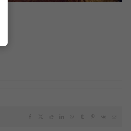
Facebook
X
Reddit
LinkedIn
WhatsApp
Tumblr
Pinterest
Vk
Email