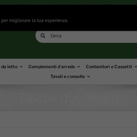
ROLEGNO: DA OLTRE 60 ANNI IL LEGNO CHE FA LA DIFFEREN
i per migliorare la tua esperienza.
Cerca
per:
da letto
Complementi d’arredo
Contenitori e Cassetti
Tavoli e consolle
Tavole di ciliegio