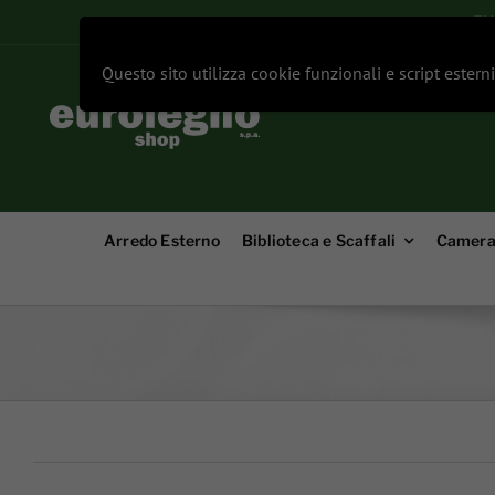
Salta
EU
al
contenuto
Questo sito utilizza cookie funzionali e script estern
Arredo Esterno
Biblioteca e Scaffali
Camera 