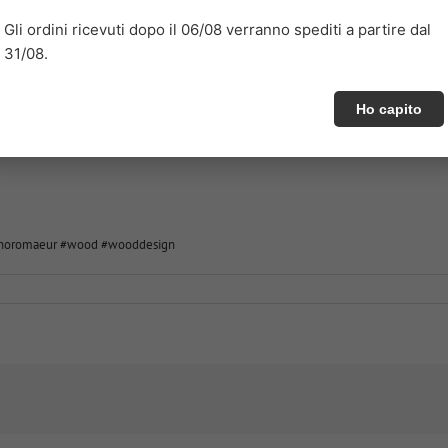
Gli ordini ricevuti dopo il 06/08 verranno spediti a partire dal
31/08.
ale e intimo.
Ho capito
stetico e funzionale.
noromaeur
#wood
#wooddesign