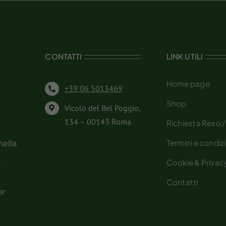
CONTATTI
LINK UTILI
Home page
+39 06 5013469
Shop
Vicolo del Bel Poggio,
134 – 00143 Roma
Richiesta Reso 
nella
Termini e condiz
,
Cookie & Privacy
Contatti
er